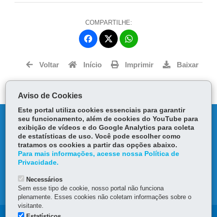
COMPARTILHE:
Fa
W
ce
ha
Tw
bo
ts
Voltar
Início
Imprimir
Baixar
itt
ok
Ap
er
p
Aviso de Cookies
Este portal utiliza cookies essenciais para garantir
DENUNCIE CORRUPÇÃO
seu funcionamento, além de cookies do YouTube para
exibição de vídeos e do Google Analytics para coleta
de estatísticas de uso. Você pode escolher como
OUVIDORIA
tratamos os cookies a partir das opções abaixo.
Para mais informações, acesse nossa Política de
Privacidade.
TRANSPARÊNCIA INSTITUCIONAL
Necessários
MAPA DO SITE
Sem esse tipo de cookie, nosso portal não funciona
plenamente. Esses cookies não coletam informações sobre o
visitante.
Estatísticos