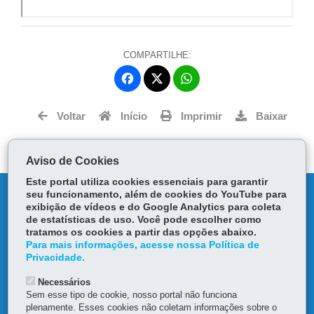
COMPARTILHE:
Fa
W
ce
ha
Tw
bo
ts
Voltar
Início
Imprimir
Baixar
itt
ok
Ap
er
p
Aviso de Cookies
Este portal utiliza cookies essenciais para garantir
DENUNCIE CORRUPÇÃO
seu funcionamento, além de cookies do YouTube para
exibição de vídeos e do Google Analytics para coleta
de estatísticas de uso. Você pode escolher como
OUVIDORIA
tratamos os cookies a partir das opções abaixo.
Para mais informações, acesse nossa Política de
Privacidade.
TRANSPARÊNCIA INSTITUCIONAL
Necessários
MAPA DO SITE
Sem esse tipo de cookie, nosso portal não funciona
plenamente. Esses cookies não coletam informações sobre o