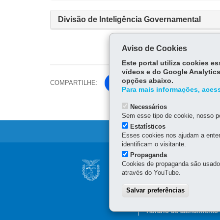
Divisão de Inteligência Governamental
Aviso de Cookies
Este portal utiliza cookies 
vídeos e do Google Analytics
opções abaixo.
COMPARTILHE:
Fa
Para mais informações, acess
ce
Tw
bo
Necessários
itt
Sem esse tipo de cookie, nosso po
ok
er
Estatísticos
Esses cookies nos ajudam a enten
identificam o visitante.
Propaganda
Navegação
Cookies de propaganda são usados 
CASA MILITAR
principal
através do YouTube.
Palácio Iguaçu
Praça Nossa Senhora de S
Salvar preferências
41 3350-2701
Horário de atendimento