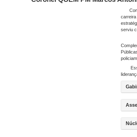
Com tra
carreir
estraté
serviu 
Sua for
Complem
Públicas
policia
Essa co
lideranç
Gabi
Asse
Núcl