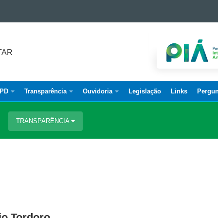
TAR
PD
Transparência
Ouvidoria
Legislação
Links
Pergun
TRANSPARÊNCIA
o Tordoro