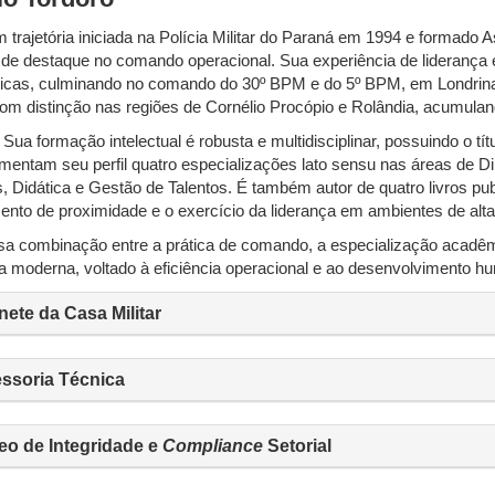
jetória iniciada na Polícia Militar do Paraná em 1994 e formado Asp
a de destaque no comando operacional. Sua experiência de lideranç
gicas, culminando no comando do 30º BPM e do 5º BPM, em Londrina,
com distinção nas regiões de Cornélio Procópio e Rolândia, acumulan
mação intelectual é robusta e multidisciplinar, possuindo o títu
entam seu perfil quatro especializações lato sensu nas áreas de Dir
, Didática e Gestão de Talentos. É também autor de quatro livros p
mento de proximidade e o exercício da liderança em ambientes de alt
mbinação entre a prática de comando, a especialização acadêmica 
a moderna, voltado à eficiência operacional e ao desenvolvimento hu
nete da Casa Militar
ssoria Técnica
eo de Integridade e
Compliance
Setorial