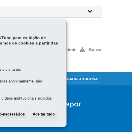
ouTube para exibição de
tamos os cookies a partir das
Voltar
Início
Imprimir
Baixar
o visitante.
OUVIDORIA
TRANSPARÊNCIA INSTITUCIONAL
tadas anonimamente, não
vídeos institucionais exibidos
ão-necessários
Aceitar tudo
Withdraw consent