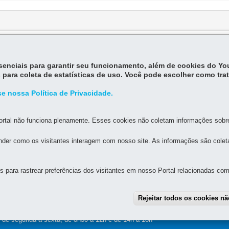
essenciais para garantir seu funcionamento, além de cookies do Y
 para coleta de estatísticas de uso. Você pode escolher como tra
e nossa Política de Privacidade.
rtal não funciona plenamente. Esses cookies não coletam informações sobre 
MAPA DO SITE
DENUNCIE CORRUPÇÃO
der como os visitantes interagem com nosso site. As informações são cole
para rastrear preferências dos visitantes em nosso Portal relacionadas com 
alette, s/n - Centro Cívico
-
80530-909
-
Curitiba
-
PR
MAPA
Rejeitar todos os cookies n
: de segunda a sexta, de 8h30 a 12h e de 14h a 18h