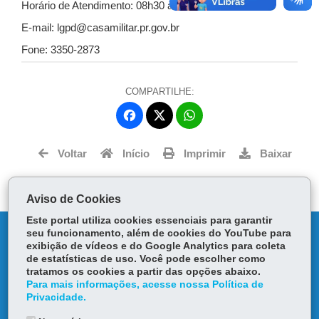
Horário de Atendimento: 08h30 às 18h
E-mail: lgpd@casamilitar.pr.gov.br
Fone: 3350-2873
COMPARTILHE:
Fa
W
ce
ha
Tw
bo
ts
Voltar
Início
Imprimir
Baixar
itt
ok
Ap
er
p
Aviso de Cookies
Este portal utiliza cookies essenciais para garantir
DENUNCIE CORRUPÇÃO
seu funcionamento, além de cookies do YouTube para
exibição de vídeos e do Google Analytics para coleta
de estatísticas de uso. Você pode escolher como
OUVIDORIA
tratamos os cookies a partir das opções abaixo.
Para mais informações, acesse nossa Política de
Privacidade.
TRANSPARÊNCIA INSTITUCIONAL