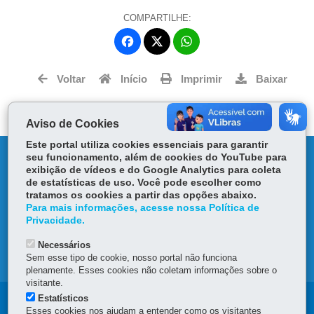
COMPARTILHE:
Fa
W
ce
ha
Tw
bo
ts
Voltar
Início
Imprimir
Baixar
itt
ok
Ap
er
p
Aviso de Cookies
Este portal utiliza cookies essenciais para garantir
DENUNCIE CORRUPÇÃO
seu funcionamento, além de cookies do YouTube para
exibição de vídeos e do Google Analytics para coleta
de estatísticas de uso. Você pode escolher como
OUVIDORIA
tratamos os cookies a partir das opções abaixo.
Para mais informações, acesse nossa Política de
Privacidade.
TRANSPARÊNCIA INSTITUCIONAL
Necessários
MAPA DO SITE
Sem esse tipo de cookie, nosso portal não funciona
plenamente. Esses cookies não coletam informações sobre o
visitante.
Estatísticos
Navegação
Esses cookies nos ajudam a entender como os visitantes