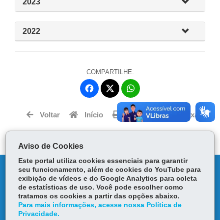
2023
2022
COMPARTILHE:
Fa
W
ce
ha
Tw
bo
ts
Voltar
Início
Imprimir
Baixar
itt
ok
Ap
er
p
Aviso de Cookies
Este portal utiliza cookies essenciais para garantir
DENUNCIE CORRUPÇÃO
seu funcionamento, além de cookies do YouTube para
exibição de vídeos e do Google Analytics para coleta
de estatísticas de uso. Você pode escolher como
OUVIDORIA
tratamos os cookies a partir das opções abaixo.
Para mais informações, acesse nossa Política de
Privacidade.
TRANSPARÊNCIA INSTITUCIONAL