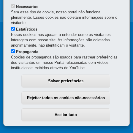
Necessários
MAPA DO SITE
Sem esse tipo de cookie, nosso portal não funciona
plenamente. Esses cookies não coletam informações sobre o
visitante.
Estatísticos
Navegação
Esses cookies nos ajudam a entender como os visitantes
interagem com nosso site. As informações são coletadas
principal
anonimamente, não identificam o visitante.
Propaganda
CASA MILITAR
Cookies de propaganda são usados para rastrear preferências
dos visitantes em nosso Portal relacionadas com vídeos
Palácio Iguaçu
institucionais exibidos através do YouTube.
Praça Nossa Senhora de Salette, s/n - Centro Cívico
-
80530-909
-
Curitiba
-
PR
MAPA
41 3350-2701
Salvar preferências
Horário de atendimento
: de segunda a sexta, de 8h30 a 12h e de 14h
a 18h
Rejeitar todos os cookies não-necessários
Aceitar tudo