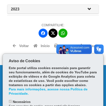
2023
COMPARTILHE:
Fa
W
ce
ha
Tw
bo
ts
Voltar
Início
Imprimir
Baixar
itt
ok
Ap
er
p
Aviso de Cookies
Este portal utiliza cookies essenciais para garantir
DENUNCIE CORRUPÇÃO
seu funcionamento, além de cookies do YouTube para
exibição de vídeos e do Google Analytics para coleta
de estatísticas de uso. Você pode escolher como
OUVIDORIA
tratamos os cookies a partir das opções abaixo.
Para mais informações, acesse nossa Política de
Privacidade.
TRANSPARÊNCIA INSTITUCIONAL
Necessários
MAPA DO SITE