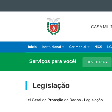
Ir para o conteúdo
Ir para a navegação
CASA
Ir para a busca
MILITAR
CASA MILI
Mapa do site
Início
Institucional
Cerimonial
NICS
LG
Navegação
principal
Serviços para você!
OUVIDORIA
Legislação
Lei Geral de Proteção de Dados - Legislação