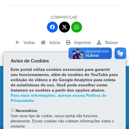
COMPARTILHE:
Fa
W
ce
ha
Tw
bo
ts
Voltar
Início
Imprimir
Baixar
itt
ok
Ap
er
p
Aviso de Cookies
Este portal utiliza cookies essenciais para garantir
DENUNCIE CORRUPÇÃO
seu funcionamento, além de cookies do YouTube para
exibição de vídeos e do Google Analytics para coleta
de estatísticas de uso. Você pode escolher como
OUVIDORIA
tratamos os cookies a partir das opções abaixo.
Para mais informações, acesse nossa Política de
Privacidade.
TRANSPARÊNCIA INSTITUCIONAL
Necessários
MAPA DO SITE
Sem esse tipo de cookie, nosso portal não funciona
plenamente. Esses cookies não coletam informações sobre o
visitante.